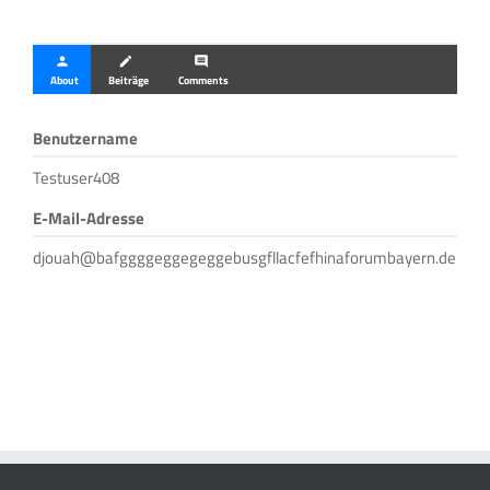
person
create
comment
About
Beiträge
Comments
Benutzername
Testuser408
E-Mail-Adresse
djouah@bafggggeggegeggebusgfllacfefhinaforumbayern.de