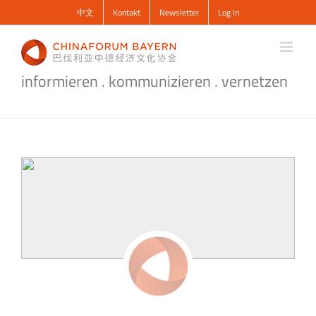
Zum
中文
Kontakt
Newsletter
Log In
Inhalt
springen
informieren . kommunizieren . vernetzen