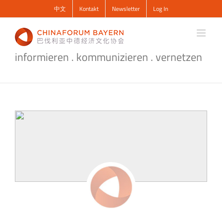
Zum
中文
Kontakt
Newsletter
Log In
Inhalt
springen
informieren . kommunizieren . vernetzen