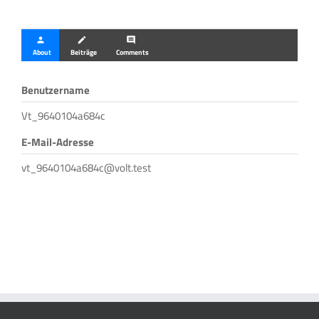
person
create
comment
About
Beiträge
Comments
Benutzername
Vt_9640104a684c
E-Mail-Adresse
vt_9640104a684c@volt.test