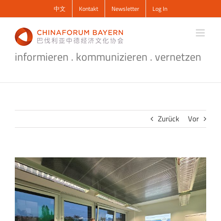
Zum
中文
Kontakt
Newsletter
Log In
Inhalt
springen
informieren . kommunizieren . vernetzen
Zurück
Vor