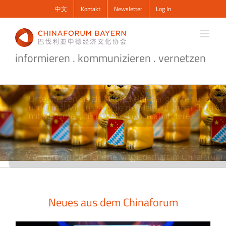
Zum
中文
Kontakt
Newsletter
Log In
Inhalt
springen
informieren . kommunizieren . vernetzen
Unterstützen Sie als Mitglied eine der größten unabh
und China! Mit uns sind Sie nie allein auf Ihrem China
mit Menschen, die dieselbe Leidenschaft teilen.
Vier gute Gründe für eine Mitgliedschaft im Chinaforum
Neues aus dem Chinaforum