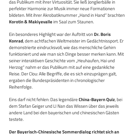
das Publikum mit ihrer Virtuosität. Sie ließ Jonglierbälle in
perfekter Harmonie zur Musik immer neue Formationen
bildeten. Mit ihrer Akrobatiknummer „Hand in Hand“ brachten
Korotin & Makiyevalle
im Saal zum Staunen.
Ein besonderes Highlight war der Auftritt von
Dr. Boris
Konrad
, dem achtfachen Weltmeister im Gedächtnissport. Er
demonstrierte eindrucksvoll, wie das menschliche Gehirn
funktioniert und wie man sich Dinge besser merken kann. Mit
seiner interaktiven Geschichte vom „Heuhaufen, Hai und
Herzog“ nahm er das Publikum mit auf eine gedankliche
Reise. Der Clou: Alle Begriffe, die es sich einzuprägen galt,
ergaben die Bundespräsidenten in chronologischer
Reihenfolge.
Eins darf nicht fehlen: Das legendäre
China-Bayern Quiz
, bei
dem Stefan Geiger und LI Nan das Wissen über das jeweils
andere Land bei den bayerischen und chinesischen Gästen
testete.
Der Bayerisch-Chinesische Sommerdialog richtet sich an