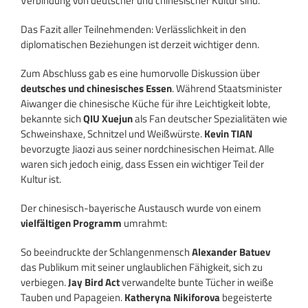
Verbindung von deutscher und chinesischer Kultur sind.“
Das Fazit aller Teilnehmenden: Verlässlichkeit in den
diplomatischen Beziehungen ist derzeit wichtiger denn.
Zum Abschluss gab es eine humorvolle Diskussion über
deutsches und chinesisches Essen
. Während Staatsminister
Aiwanger die chinesische Küche für ihre Leichtigkeit lobte,
bekannte sich
QIU Xuejun
als Fan deutscher Spezialitäten wie
Schweinshaxe, Schnitzel und Weißwürste.
Kevin TIAN
bevorzugte Jiaozi aus seiner nordchinesischen Heimat. Alle
waren sich jedoch einig, dass Essen ein wichtiger Teil der
Kultur ist.
Der chinesisch-bayerische Austausch wurde von einem
vielfältigen Programm
umrahmt:
So beeindruckte der Schlangenmensch
Alexander Batuev
das Publikum mit seiner unglaublichen Fähigkeit, sich zu
verbiegen.
Jay Bird Act
verwandelte bunte Tücher in weiße
Tauben und Papageien.
Katheryna Nikiforova
begeisterte