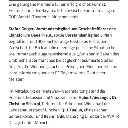
Eine gelungene Premiere für ein erfolgreiches Format:
Erstmals fand der Bayerisch-Chinesische Sommerdialog im
GOP Varieté-Theater in München statt.
Stefan Geiger, Vorstandsmitglied und Geschäftsführer des
Chinaforum Bayern e.V.
, sowie
Vorstandsmitglied LI Nan
begrüßten rund 300 hochkarätige Gäste aus Politik und
Wirtschaft. Ihr Blick auf die derzeitige politische Situation fiel
wie immer auch augenzwinkernd aus: „Wir leben in Zeiten des
Umbruchs, aber manches bleibt gleich“, resümierte Stefan
Geiger: „Die Wohnungssuche in Peking und München ist eine
Herausforderung und der FC Bayern wurde Deutscher
Meister.“
Im Mittelpunkt der Netzwerk-Veranstaltung stand die
Podiumsdiskussion mit Staatsminister
Hubert Aiwanger, Dr.
Christian Scharpf
, Referent für Arbeit und Wirtschaft der
Landeshauptstadt München,
QIU Xuejun,
chinesischer
Generalkonsul, und
Kevin TIAN,
Managing Director bei AVATR
Design Center Munich.