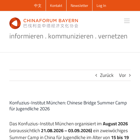
Zum
中文
Kontakt
Newsletter
Log In
Inhalt
springen
informieren . kommunizieren . vernetzen
Zurück
Vor
Konfuzius-Institut München: Chinese Bridge Summer Camp
für Jugendliche 2026
Das Konfuzius-Institut München organisiert im
August 2026
(voraussichtlich
21.08.2026 – 03.09.2026)
ein zweiwöchiges
Summer Camp in China für Jugendliche im Alter von
15 bis 19