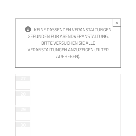
×
KEINE PASSENDEN VERANSTALTUNGEN
GEFUNDEN FÜR ABENDVERANSTALTUNG.
BITTE VERSUCHEN SIE ALLE
VERANSTALTUNGEN ANZUZEIGEN (FILTER
AUFHEBEN).
Kalender
Kalender
27
von
von
Veranstaltungen
Veranstaltungen
28
29
30