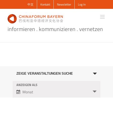
Zum
中文
Kontakt
Newsletter
Log In
Inhalt
springen
informieren . kommunizieren . vernetzen
Veranstaltungen
Suche
ZEIGE VERANSTALTUNGEN SUCHE
und
ANZEIGEN ALS
Veranstaltung
Ansichten,
Ansichten-
Monat
Navigation
Navigation