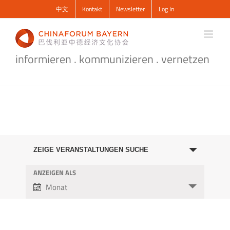
Zum
中文
Kontakt
Newsletter
Log In
Inhalt
springen
informieren . kommunizieren . vernetzen
Veranstaltungen
Suche
ZEIGE VERANSTALTUNGEN SUCHE
und
ANZEIGEN ALS
Veranstaltung
Ansichten,
Ansichten-
Monat
Navigation
Navigation