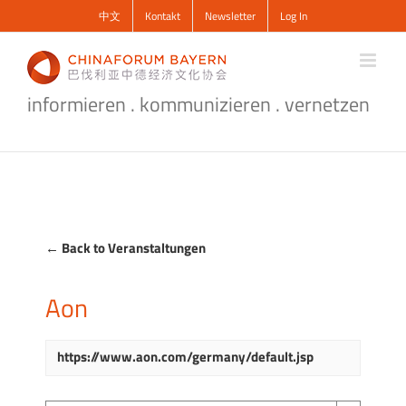
Zum
中文
Kontakt
Newsletter
Log In
Inhalt
springen
informieren . kommunizieren . vernetzen
← Back to Veranstaltungen
Aon
https://www.aon.com/germany/default.jsp