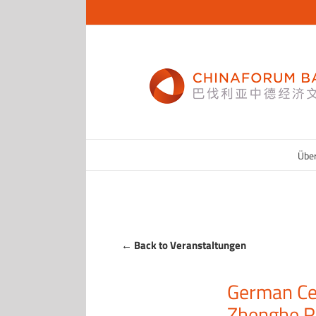
Zum
Inhalt
springen
Übe
← Back to Veranstaltungen
German Cen
Zhenghe R