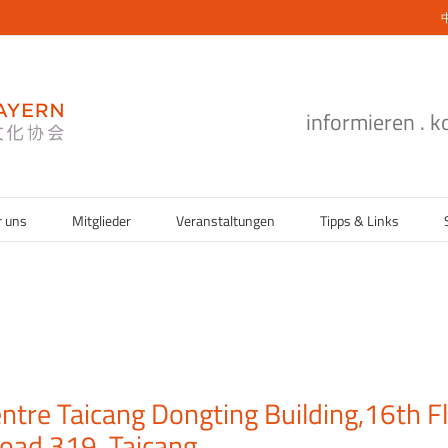
informieren . 
r uns
Mitglieder
Veranstaltungen
Tipps & Links
tre Taicang Dongting Building,16th F
oad 319, Taicang