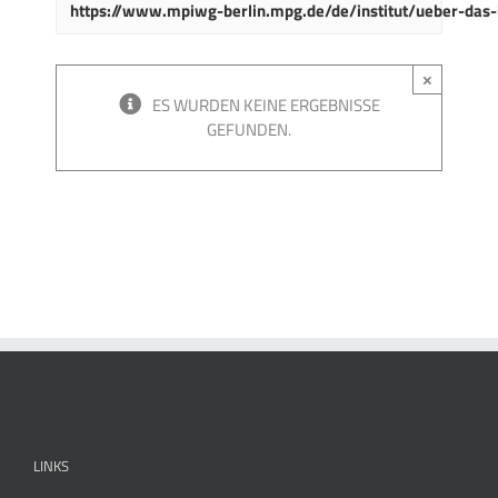
https://www.mpiwg-berlin.mpg.de/de/institut/ueber-das-i
×
ES WURDEN KEINE ERGEBNISSE
GEFUNDEN.
LINKS