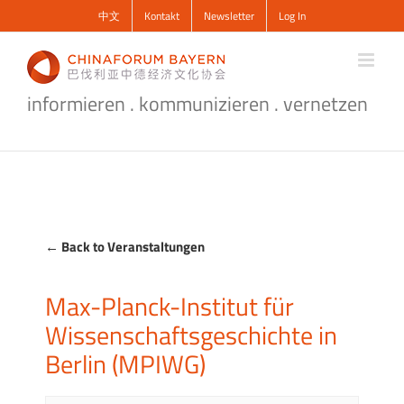
Zum
中文
Kontakt
Newsletter
Log In
Inhalt
springen
informieren . kommunizieren . vernetzen
← Back to Veranstaltungen
Max-Planck-Institut für
Wissenschaftsgeschichte in
Berlin (MPIWG)