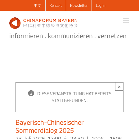
Zum
中文
Kontakt
Newsletter
Log In
Inhalt
springen
informieren . kommunizieren . vernetzen
×
DIESE VERANSTALTUNG HAT BEREITS
STATTGEFUNDEN.
Bayerisch-Chinesischer
Sommerdialog 2025
23. Juli 2025, 17:00
bis
23:30
|
100€ – 150€