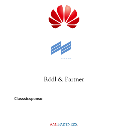
Classsicsponsoren