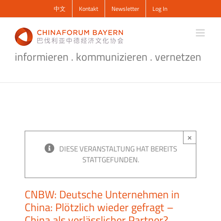
Zum
中文
Kontakt
Newsletter
Log In
Inhalt
springen
informieren . kommunizieren . vernetzen
×
DIESE VERANSTALTUNG HAT BEREITS
STATTGEFUNDEN.
CNBW: Deutsche Unternehmen in
China: Plötzlich wieder gefragt –
China als verlässlicher Partner?