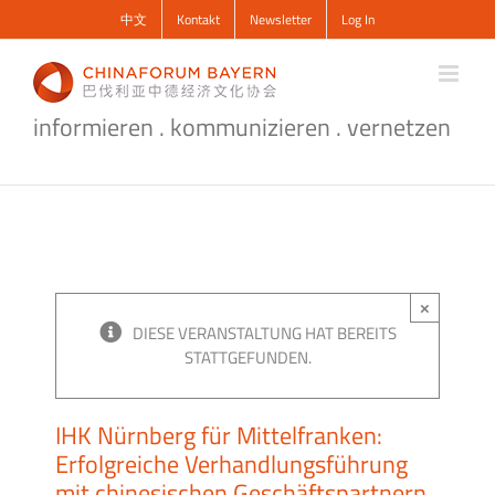
Zum
中文
Kontakt
Newsletter
Log In
Inhalt
springen
informieren . kommunizieren . vernetzen
×
DIESE VERANSTALTUNG HAT BEREITS
STATTGEFUNDEN.
IHK Nürnberg für Mittelfranken:
Erfolgreiche Verhandlungsführung
mit chinesischen Geschäftspartnern