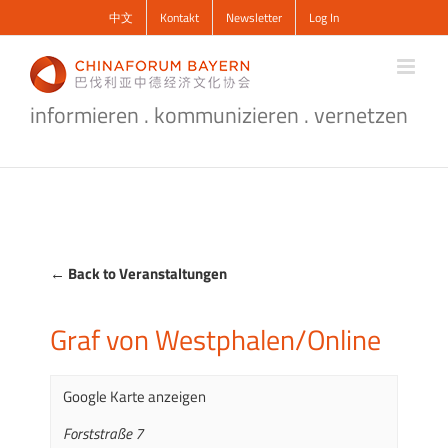
Zum
中文
Kontakt
Newsletter
Log In
Inhalt
springen
informieren . kommunizieren . vernetzen
← Back to Veranstaltungen
Graf von Westphalen/Online
Google Karte anzeigen
Forststraße 7