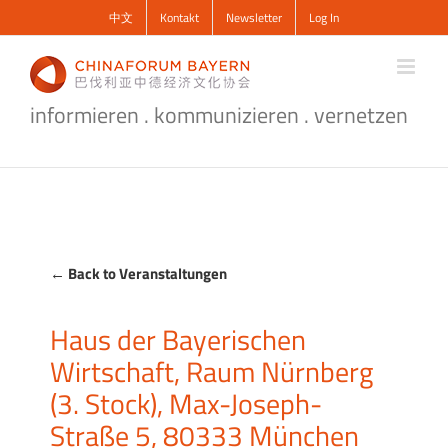
Zum
中文
Kontakt
Newsletter
Log In
Inhalt
springen
informieren . kommunizieren . vernetzen
← Back to Veranstaltungen
Haus der Bayerischen
Wirtschaft, Raum Nürnberg
(3. Stock), Max-Joseph-
Straße 5, 80333 München