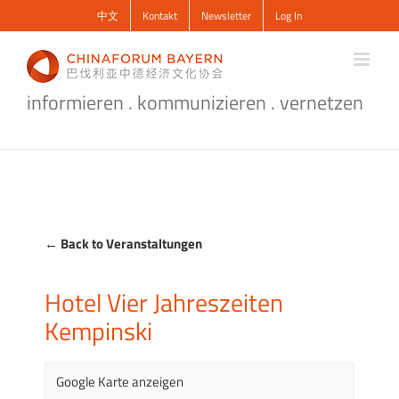
Zum
中文
Kontakt
Newsletter
Log In
Inhalt
springen
informieren . kommunizieren . vernetzen
← Back to Veranstaltungen
Hotel Vier Jahreszeiten
Kempinski
Google Karte anzeigen