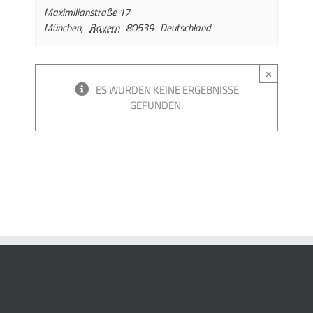
Maximilianstraße 17
München
,
Bayern
80539
Deutschland
×
ES WURDEN KEINE ERGEBNISSE
GEFUNDEN.