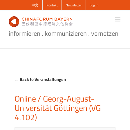
Zum
中文
Kontakt
Newsletter
Log In
Inhalt
springen
informieren . kommunizieren . vernetzen
← Back to Veranstaltungen
Online / Georg-August-
Universität Göttingen (VG
4.102)