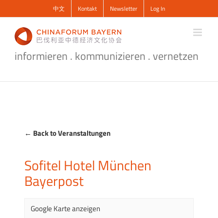
Zum
中文
Kontakt
Newsletter
Log In
Inhalt
springen
informieren . kommunizieren . vernetzen
← Back to Veranstaltungen
Sofitel Hotel München
Bayerpost
Google Karte anzeigen