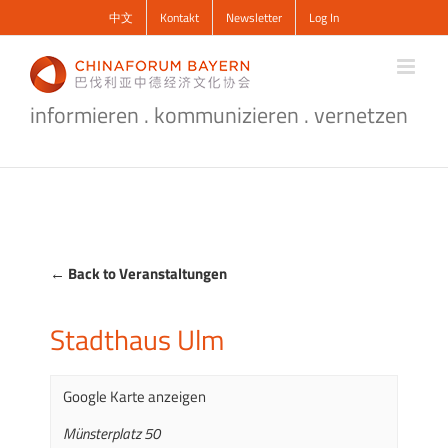
Zum
中文
Kontakt
Newsletter
Log In
Inhalt
springen
informieren . kommunizieren . vernetzen
← Back to Veranstaltungen
Stadthaus Ulm
Google Karte anzeigen
Münsterplatz 50