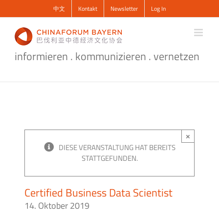
Zum
中文
Kontakt
Newsletter
Log In
Inhalt
springen
informieren . kommunizieren . vernetzen
×
DIESE VERANSTALTUNG HAT BEREITS
STATTGEFUNDEN.
Certified Business Data Scientist
14. Oktober 2019