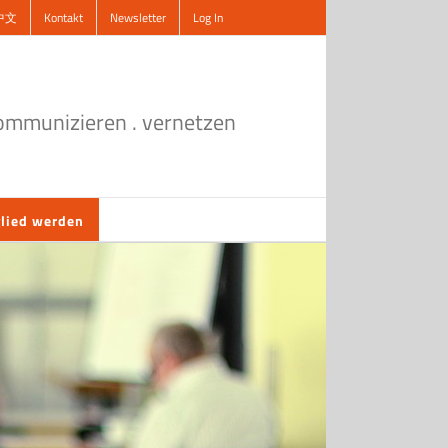
中文
Kontakt
Newsletter
Log In
kommunizieren . vernetzen
lied werden