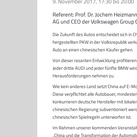
9. November 2017, 17:30
bis
20:00
Referent: Prof. Dr. Jochem Heizmann
AG und CEO der Volkswagen Group 
Die Zukunft des Autos entscheidet sich in Ch
hergestellten PKW in der Volksrepublik verkau
Auto an einen chinesischen Käufer gehen.
Von dieser rasanten Entwicklung profitier
Jeder dritte AUDI und jeder fünfte BMW wird 
Herausforderungen nehmen zu.
Wie kein anderes Land setzt China auf E-Mob
Diese verpflichtet alle Autobauer, mindeste
konkurrieren deutsche Hersteller mit lokale
chinesischen Regierung subventioniert werd
chinesischen Spielregeln unterworfen ist.
Im Rahmen unserer kommenden Veranstaltu
„China und die Transformation der Automobil