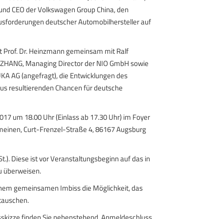
 und CEO der Volkswagen Group China, den
ausforderungen deutscher Automobilhersteller auf
rt Prof. Dr. Heinzmann gemeinsam mit Ralf
i ZHANG, Managing Director der NIO GmbH sowie
KUKA AG (angefragt), die Entwicklungen des
us resultierenden Chancen für deutsche
17 um 18.00 Uhr (Einlass ab 17.30 Uhr) im Foyer
einen, Curt-Frenzel-Straße 4, 86167 Augsburg
.). Diese ist vor Veranstaltungsbeginn auf das in
u überweisen.
einem gemeinsamen Imbiss die Möglichkeit, das
tauschen.
skizze finden Sie nebenstehend. Anmeldeschluss