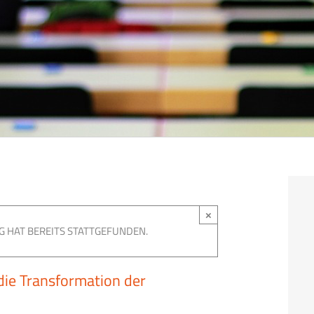
×
G HAT BEREITS STATTGEFUNDEN.
die Transformation der