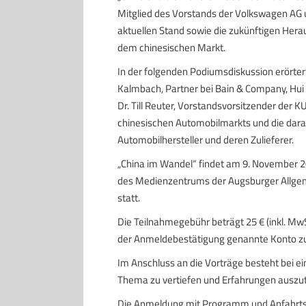
Mitglied des Vorstands der Volkswagen AG
aktuellen Stand sowie die zukünftigen Her
dem chinesischen Markt.
In der folgenden Podiumsdiskussion erörte
Kalmbach, Partner bei Bain & Company, Hu
Dr. Till Reuter, Vorstandsvorsitzender der 
chinesischen Automobilmarkts und die dara
Automobilhersteller und deren Zulieferer.
„China im Wandel“ findet am 9. November 20
des Medienzentrums der Augsburger Allgem
statt.
Die Teilnahmegebühr beträgt 25 € (inkl. MwSt
der Anmeldebestätigung genannte Konto z
Im Anschluss an die Vorträge besteht bei 
Thema zu vertiefen und Erfahrungen auszu
Die Anmeldung mit Programm und Anfahrts