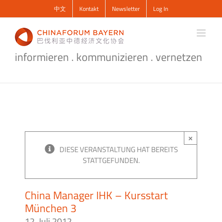
Zum
中文
Kontakt
Newsletter
Log In
Inhalt
springen
informieren . kommunizieren . vernetzen
×
DIESE VERANSTALTUNG HAT BEREITS
STATTGEFUNDEN.
China Manager IHK – Kursstart
München 3
12. Juli 2012