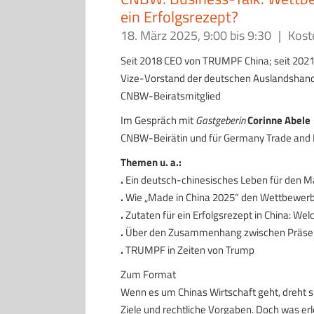
ein Erfolgsrezept?
18. März 2025, 9:00
bis
9:30
|
Kost
Seit 2018 CEO von TRUMPF China; seit 202
Vize-Vorstand der deutschen Auslandshan
CNBW-Beiratsmitglied
Im Gespräch mit
Gastgeberin
Corinne Abele
CNBW-Beirätin und für Germany Trade and I
Themen u. a.:
.
Ein deutsch-chinesisches Leben für den 
.
Wie „Made in China 2025“ den Wettbewer
.
Zutaten für ein Erfolgsrezept in China: Welc
.
Über den Zusammenhang zwischen Präsenz 
.
TRUMPF in Zeiten von Trump
Zum Format
Wenn es um Chinas Wirtschaft geht, dreht sic
Ziele und rechtliche Vorgaben. Doch was er