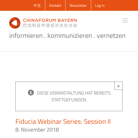
Zum
中文
Kontakt
Newsletter
Log In
Inhalt
springen
informieren . kommunizieren . vernetzen
×
DIESE VERANSTALTUNG HAT BEREITS
STATTGEFUNDEN.
Fiducia Webinar Series: Session II
8. November 2018