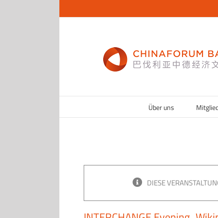
Zum
Inhalt
springen
Über uns
Mitglie
DIESE VERANSTALTUN
INTERCHANGE Evening „Wikipe