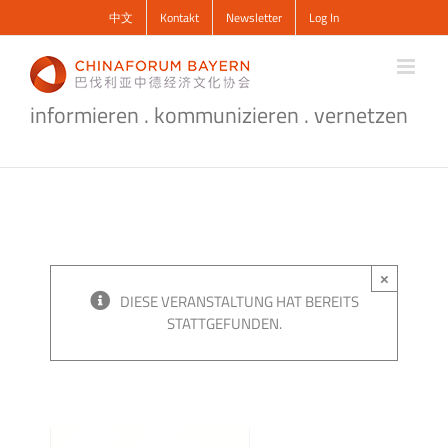
Zum
中文
Kontakt
Newsletter
Log In
Inhalt
springen
informieren . kommunizieren . vernetzen
×
DIESE VERANSTALTUNG HAT BEREITS
STATTGEFUNDEN.