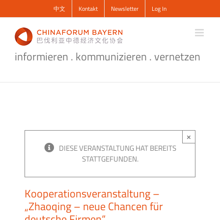
Zum
中文
Kontakt
Newsletter
Log In
Inhalt
springen
informieren . kommunizieren . vernetzen
×
DIESE VERANSTALTUNG HAT BEREITS
STATTGEFUNDEN.
Kooperationsveranstaltung –
„Zhaoqing – neue Chancen für
deutsche Firmen“