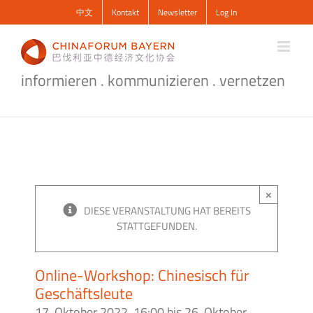
Zum
中文
Kontakt
Newsletter
Log In
Inhalt
springen
informieren . kommunizieren . vernetzen
×
DIESE VERANSTALTUNG HAT BEREITS
STATTGEFUNDEN.
Online-Workshop: Chinesisch für
Geschäftsleute
17. Oktober 2022, 16:00
bis
26. Oktober