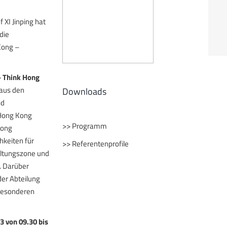
 XI Jinping hat
die
Kong –
– Think Hong
 aus den
Downloads
nd
 Hong Kong
>>
Programm
Kong
hkeiten für
>>
Referentenprofile
ltungszone und
. Darüber
der Abteilung
 besonderen
3 von 09.30 bis