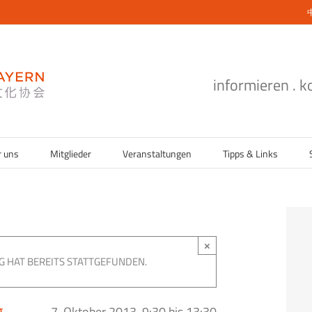
informieren . 
r uns
Mitglieder
Veranstaltungen
Tipps & Links
×
G HAT BEREITS STATTGEFUNDEN.
g
7. Oktober 2013, 9:30
bis
13:30