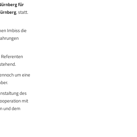
Nürnberg für
Nürnberg
, statt.
en Imbiss die
rfahrungen
 Referenten
stehend.
 dennoch um eine
ber.
anstaltung des
ooperation mit
ken und dem