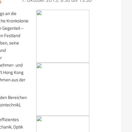
gs an die
sche Kronkolonie
m Gegenteil –
n Festland
ben, seine
 und
r
rnehmer- und
fft Hong Kong
ehmen aus der
 den Bereichen
intechnik),
effizientes
hanik, Optik