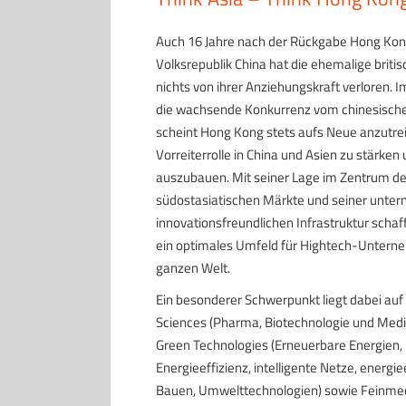
Auch 16 Jahre nach der Rückgabe Hong Kon
Volksrepublik China hat die ehemalige briti
nichts von ihrer Anziehungskraft verloren. I
die wachsende Konkurrenz vom chinesische
scheint Hong Kong stets aufs Neue anzutrei
Vorreiterrolle in China und Asien zu stärken
auszubauen. Mit seiner Lage im Zentrum de
südostasiatischen Märkte und seiner unte
innovationsfreundlichen Infrastruktur scha
ein optimales Umfeld für Hightech-Untern
ganzen Welt.
Ein besonderer Schwerpunkt liegt dabei auf
Sciences (Pharma, Biotechnologie und Mediz
Green Technologies (Erneuerbare Energien,
Energieeffizienz, intelligente Netze, energie
Bauen, Umwelttechnologien) sowie Feinmec