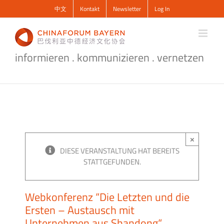
Zum
中文
Kontakt
Newsletter
Log In
Inhalt
springen
informieren . kommunizieren . vernetzen
×
DIESE VERANSTALTUNG HAT BEREITS
STATTGEFUNDEN.
Webkonferenz “Die Letzten und die
Ersten – Austausch mit
Unternehmen aus Shandong“