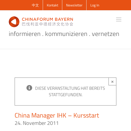
Zum
中文
Kontakt
Newsletter
Log In
Inhalt
springen
informieren . kommunizieren . vernetzen
×
DIESE VERANSTALTUNG HAT BEREITS
STATTGEFUNDEN.
China Manager IHK – Kursstart
24. November 2011