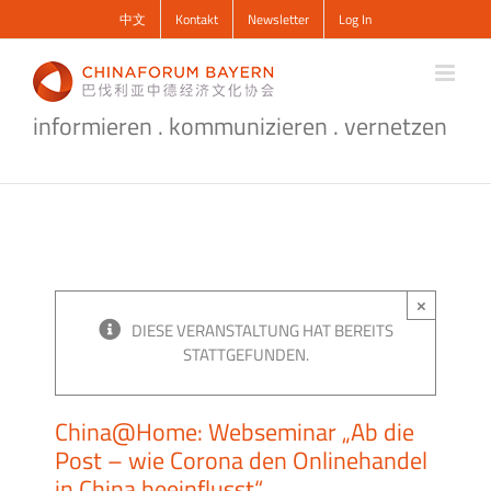
Zum
中文
Kontakt
Newsletter
Log In
Inhalt
springen
informieren . kommunizieren . vernetzen
×
DIESE VERANSTALTUNG HAT BEREITS
STATTGEFUNDEN.
China@Home: Webseminar „Ab die
Post – wie Corona den Onlinehandel
in China beeinflusst“