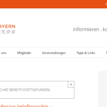
informieren . 
r uns
Mitglieder
Veranstaltungen
Tipps & Links
×
G HAT BEREITS STATTGEFUNDEN.
ssion Im(pf)possible –