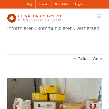
Zum
中文
Kontakt
Newsletter
Log In
Inhalt
springen
informieren . kommunizieren . vernetzen
Zurück
Vor