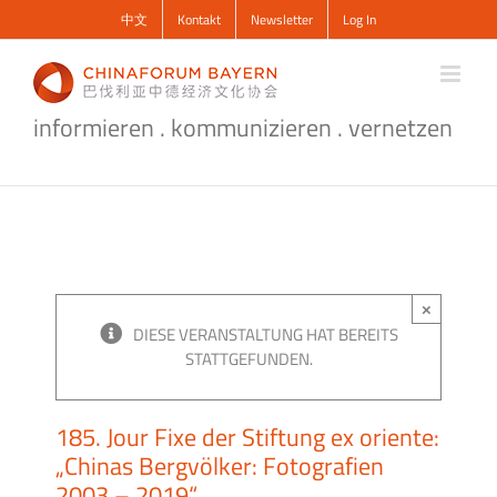
Zum
中文
Kontakt
Newsletter
Log In
Inhalt
springen
informieren . kommunizieren . vernetzen
×
DIESE VERANSTALTUNG HAT BEREITS
STATTGEFUNDEN.
185. Jour Fixe der Stiftung ex oriente:
„Chinas Bergvölker: Fotografien
2003 – 2019“