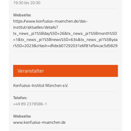
19:30 bis 20:30
Webseite:
https://www.konfuzius-muenchen.de/das-
institut/aktuelles/details?
tx_news_pi1%5Bday%5D=26&tx_news_pi1%5Bmonth%5D
=1&tx_news_pi1%5Bnews%5D=634&tx_news_pi1%5Byea
r%5D=2023&cHash=dfebcb07292031e6f81efb4cac5d5829
Veranstalter
Konfuzius-Institut München e.V.
Telefon:
+49 89 2378586-1
Webseite:
www.konfuzius-muenchen.de