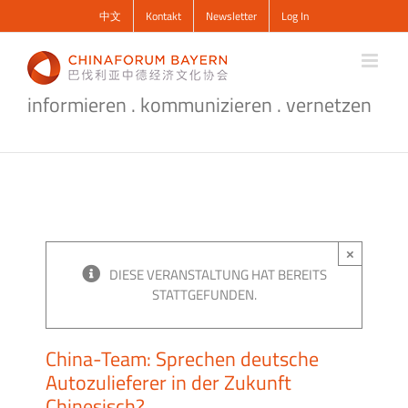
Zum
中文
Kontakt
Newsletter
Log In
Inhalt
springen
informieren . kommunizieren . vernetzen
×
DIESE VERANSTALTUNG HAT BEREITS
STATTGEFUNDEN.
China-Team: Sprechen deutsche
Autozulieferer in der Zukunft
Chinesisch?