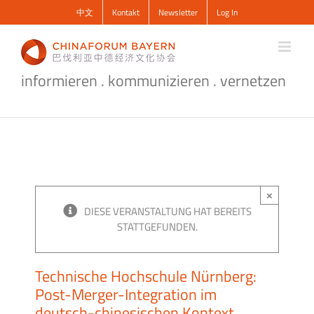
Zum
中文
Kontakt
Newsletter
Log In
Inhalt
springen
informieren . kommunizieren . vernetzen
×
DIESE VERANSTALTUNG HAT BEREITS
STATTGEFUNDEN.
Technische Hochschule Nürnberg:
Post-Merger-Integration im
deutsch-chinesischen Kontext